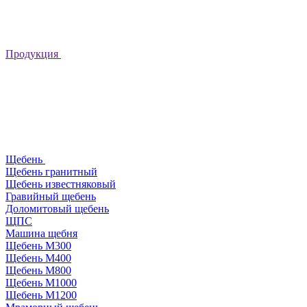
Продукция
Щебень
Щебень гранитный
Щебень известняковый
Гравийный щебень
Доломитовый щебень
ЩПС
Машина щебня
Щебень М300
Щебень М400
Щебень М800
Щебень М1000
Щебень М1200