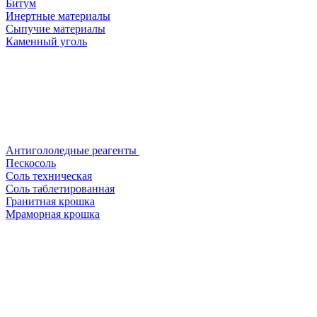
Битум
Инертные материалы
Сыпучие материалы
Каменный уголь
Антигололедные реагенты
Пескосоль
Соль техническая
Соль таблетированная
Гранитная крошка
Мраморная крошка