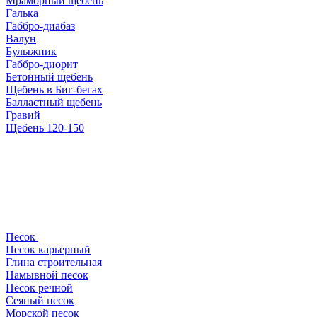
Мраморный щебень
Галька
Габбро-диабаз
Валун
Булыжник
Габбро-диорит
Бетонный щебень
Щебень в Биг-бегах
Балластный щебень
Гравий
Щебень 120-150
Песок
Песок карьерный
Глина строительная
Намывной песок
Песок речной
Сеяный песок
Морской песок