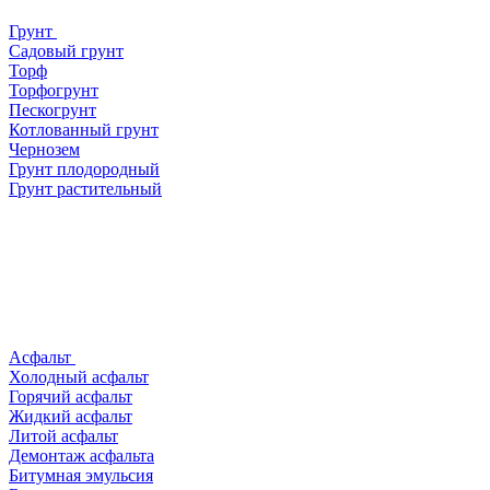
Грунт
Садовый грунт
Торф
Торфогрунт
Пескогрунт
Котлованный грунт
Чернозем
Грунт плодородный
Грунт растительный
Асфальт
Холодный асфальт
Горячий асфальт
Жидкий асфальт
Литой асфальт
Демонтаж асфальта
Битумная эмульсия