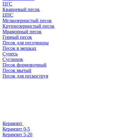
ПГС
Кварцевый песок
ЦПС
Мелкозернистый песок
Крупнозернистый песок
Мраморный песок
Горный песок
Песок для песочницы
Песок в мешках
Супесь
Суглинок
Песок формовочный
Песок мытый
Песок для пескоструя
Керамзит
Керамзит 0-5
Керамзит 5-20